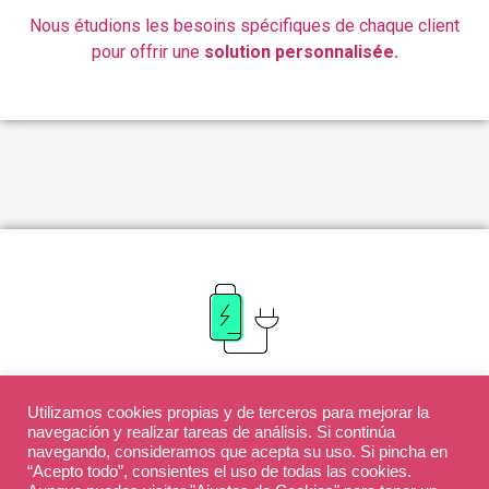
Nous étudions les besoins spécifiques de chaque client
pour offrir une
solution personnalisée.
Actualisés en permanence
Utilizamos cookies propias y de terceros para mejorar la
Nous disposons d’une équipe multidisciplinaire de
navegación y realizar tareas de análisis. Si continúa
navegando, consideramos que acepta su uso. Si pincha en
techniciens qualifiés,
experts en développement de
“Acepto todo”, consientes el uso de todas las cookies.
projets.